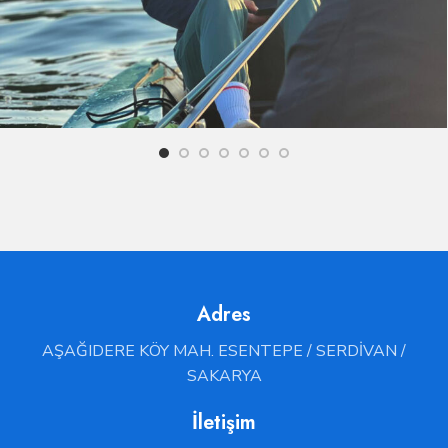
Adres
AŞAĞIDERE KÖY MAH. ESENTEPE / SERDİVAN /
SAKARYA
İletişim